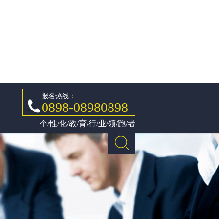
报名热线：
0898-08980898
个/性/化/教/育/行/业/领/跑/者