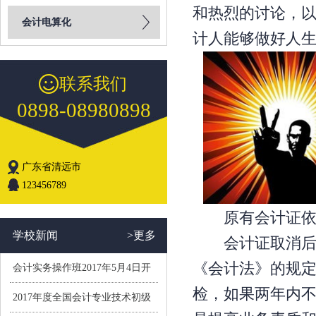
和热烈的讨论，
会计电算化
计人能够做好人
联系我们
0898-08980898
广东省清远市
123456789
原有会计证依
学校新闻
>更多
会计证取消后原
《会计法》的规
会计实务操作班2017年5月4日开
检，如果两年内
学(小班制）
2017年度全国会计专业技术初级