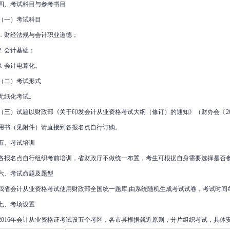
四、考试科目与参考书目
（一）考试科目
1. 财经法规与会计职业道德；
2. 会计基础；
3. 会计电算化。
（二）考试形式
无纸化考试。
（三）试题以财政部《关于印发会计从业资格考试大纲（修订）的通知》（财办会〔20
用书（见附件）请直接到各报名点自行订购。
五、考试培训
各报名点自行组织考前培训，省财政厅不做统一布置，考生可根据自身需要选择是否
六、考试命题及题型
我省会计从业资格考试使用财政部全国统一题库,由系统随机生成考试试卷，考试时间
七、考场设置
2016年会计从业资格证考试设五个考区，各市县根据就近原则，分片组织考试，具体