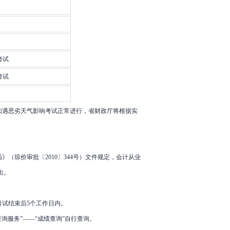
考试
考试
如遇恶劣天气影响考试正常进行，省财政厅将根据实
（琼价审批〔2010〕344号）文件规定，会计从业
出。
试结束后5个工作日内。
查询服务”——“成绩查询”自行查询。