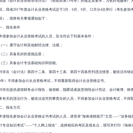
根据《会计从业资格管理办法》（财政部第73号令）的规定及要求，为更好地服务广
试，我省2017年度会计从业资格考试定于3月、6月、9月、12月分4次举行（考生
排），现将有关事项通知如下：
一、报名条件
申请参加会计从业资格考试的人员，应当符合下列基本条件：
（一）遵守会计和其他财经法律、法规；
（二）具备良好的道德品质；
（三）具备会计专业基础知识和技能。
对存在《会计法》第四十二条、第四十三条、第四十四条所列违法情形，被依法吊销
5年）不得参加会计从业资格考试，不得重新取得会计从业资格证书。
对存在提供虚假财务会计报告，做假账，隐匿或者故意销毁会计凭证、会计账簿、财
务有关的违法行为，被依法追究刑事责任的人员，不得参加会计从业资格考试，不得
二、报名方式
申请报名参加会计从业资格证书考试的人员，请登录“海南省财政厅”主页——“业务链接
计专业知识考试”——“个人网上报名”，选择相应的考区及报名点，填写并打印《海