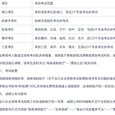
考区
承担考试范围
海口考区
承担省直单位及海口、澄迈2个市县考生的考试
桂林洋考区
桂林洋高校区考生的考试
琼海考区
承担琼海、文昌、万宁、琼中、定安、屯昌6个市县考生的
儋州考区
承担儋州、洋浦、临高、白沙、东方、昌江6个市县考生的
三亚考区
承担三亚、保亭、乐东、陵水、五指山5个市县考生的考试
如果报考人数超过现有考试机房承载量，省财政厅将根据情况调整或增加考试时段，
际情况做出调整。请考生及时关注“海南省财政厅”—“通知公告”相关内容。
八、考试收费
根据海南省物价局、海南省财政厅《关于会计从业资格考试收费标准等有关问题的复函》
资格证书统考3科收费150元,所有报名费用直接缴入省级国库，由省财政厅统一安排支
九、成绩公布与查询
会计从业资格考试阅卷工作由省财政厅统一布置，成绩公布时间最晚不迟于全部批次考
成绩查询方式为登陆“海南省财政厅”——“业务链接”——“省会计信息服务平台”——“