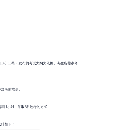
14〕13号）发布的考试大纲为依据。考生所需参考
参加考前培训。
每科1小时，采取3科连考的方式。
安排如下：