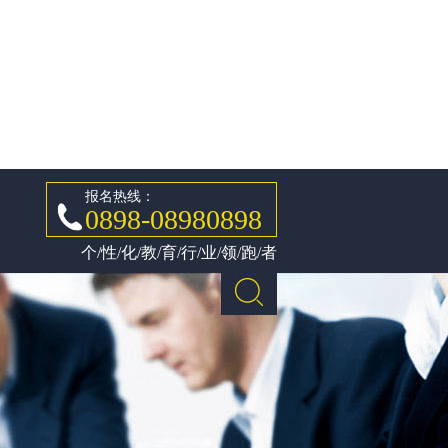
报名热线：
0898-08980898
个/性/化/教/育/行/业/领/跑/者