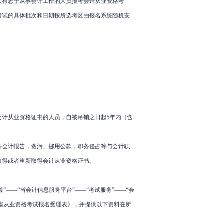
大有志于从事会计工作的人员报考会计从业资格考
参加考试的具体批次和日期按所选考区由报名系统随机安
会计从业资格证书的人员，自被吊销之日起5年内（含
务会计报告，贪污、挪用公款，职务侵占等与会计职
取得或者重新取得会计从业资格证书。
”——“省会计信息服务平台”——“考试服务”——“会
南省从业资格考试报名受理表》，并提供以下资料在所