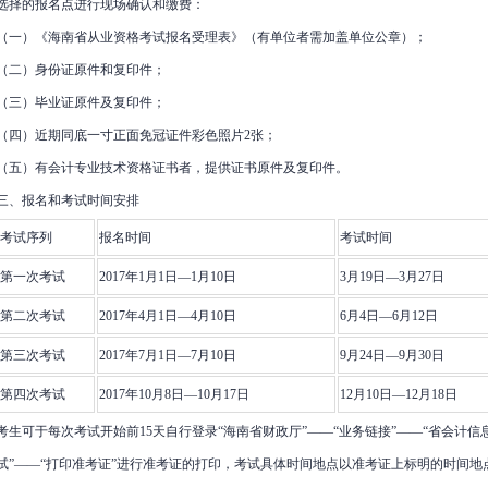
选择的报名点进行现场确认和缴费：
（一）《海南省从业资格考试报名受理表》（有单位者需加盖单位公章）；
（二）身份证原件和复印件；
（三）毕业证原件及复印件；
（四）近期同底一寸正面免冠证件彩色照片2张；
（五）有会计专业技术资格证书者，提供证书原件及复印件。
三、报名和考试时间安排
考试序列
报名时间
考试时间
第一次考试
2017年1月1日—1月10日
3月19日—3月27日
第二次考试
2017年4月1日—4月10日
6月4日—6月12日
第三次考试
2017年7月1日—7月10日
9月24日—9月30日
第四次考试
2017年10月8日—10月17日
12月10日—12月18日
考生可于每次考试开始前15天自行登录“海南省财政厅”——“业务链接”——“省会计信
试”——“打印准考证”进行准考证的打印，考试具体时间地点以准考证上标明的时间地