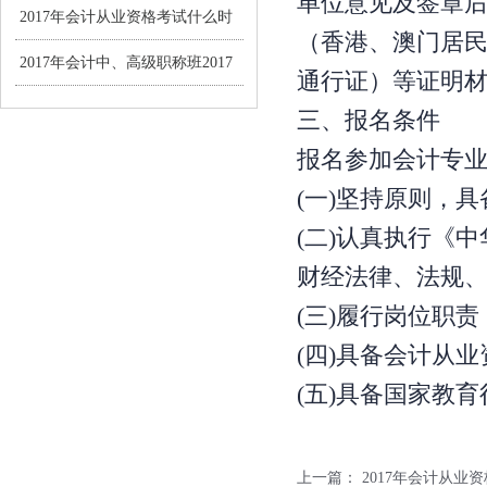
单位意见及签章
资格考试报名通知
2017年会计从业资格考试什么时
（香港、澳门居
候恢复?
2017年会计中、高级职称班2017
通行证）等证明材
年3月1-28日报名
三、报名条件
报名参加会计专
(一)坚持原则，
(二)认真执行《
财经法律、法规
(三)履行岗位职
(四)具备会计从
(五)具备国家教
上一篇：
2017年会计从业