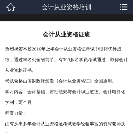


会计从业资格培训
网站首页

关于我们
会计从业资格证班
课程设置
热烈祝贺本校2016年上半会计从业资格证考试中取得优异成
学校新闻
绩，通过率名列全省前茅。有300多名学员考试通过，取得会计
师资力量
从业资格证书。
考试合格由省财政厅颁发《会计从业资格证》全国通用。
就业分配
学习内容：会计基础、财经法规与会计职业道德、会计电算化
辅导资料
学制：两个月
联系我们
师资力量：
由有从事多年会计从业资格证考试教学经验丰富的资深老师执
在线报名